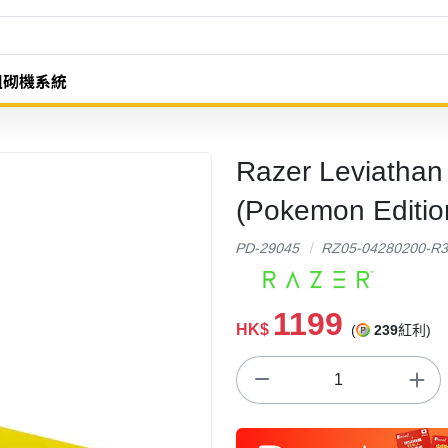
組砌機系統
Razer Leviath
(Pokemon Editio
PD-29045
RZ05-04280200-R
1199
HK$
(
239
紅利)