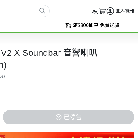
登入/註冊
滿$800即享 免費送貨
an V2 X Soundbar 音響喇叭
n)
3A1
已停售