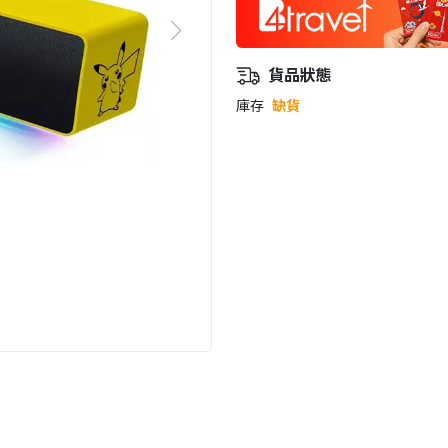
貨品狀態
庫存
缺貨