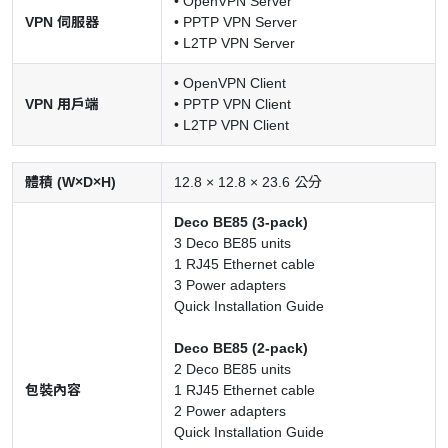
• OpenVPN Server
VPN 伺服器
• PPTP VPN Server
• L2TP VPN Server
• OpenVPN Client
VPN 用戶端
• PPTP VPN Client
• L2TP VPN Client
體積 (W×D×H)
12.8 × 12.8 × 23.6 公分
Deco BE85 (3-pack)
3 Deco BE85 units
1 RJ45 Ethernet cable
3 Power adapters
Quick Installation Guide
Deco BE85 (2-pack)
2 Deco BE85 units
包裝內容
1 RJ45 Ethernet cable
2 Power adapters
Quick Installation Guide