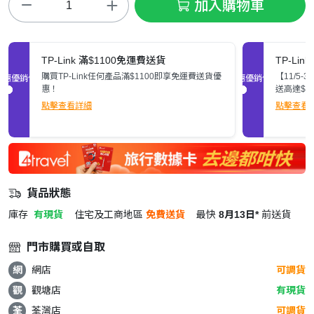
加入購物車
TP-Link 滿$1100免運費送貨
TP-Li
購買TP-Link任何產品滿$1100即享免運費送貨優
【11/5-
促銷優惠
促銷優惠
惠！
送高達$
點擊查看詳細
點擊查看
貨品狀態
庫存
有現貨
住宅及工商地區
免費送貨
最快
8月13日*
前送貨
門市購買或自取
網
網店
可調貨
觀
觀塘店
有現貨
荃
荃灣店
可調貨