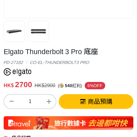
Elgato Thunderbolt 3 Pro 底座
PD-27182
CO-EL-THUNDERBOLT3 PRO
2700
HK$
HK$2900
(
540
紅利)
6%OFF
商品預購