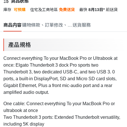
貨品狀態
庫存
可預購
住宅及工商地區
免費送貨
最快
8月13日*
前送貨
商品内容
購物條款、訂單修改、取消與退款政策
送貨服務
產品規格
Connect everything To your MacBook Pro or Ultrabook at
once: Elgato Thunderbolt 3 dock Pro sports two
Thunderbolt 3, two dedicated USB-C, and two USB 3. 0
ports, a built-in DisplayPort, SD and Micro SD card slots,
Gigabit Ethernet, Plus a front mic-audio port and a rear
amplified audio output.
One cable: Connect everything To your MacBook Pro or
ultrabook at once
Two Thunderbolt 3 ports: Extended Thunderbolt versatility,
including 5K display