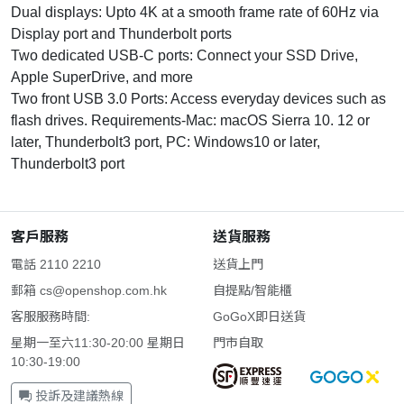
Dual displays: Upto 4K at a smooth frame rate of 60Hz via
Display port and Thunderbolt ports
Two dedicated USB-C ports: Connect your SSD Drive,
Apple SuperDrive, and more
Two front USB 3.0 Ports: Access everyday devices such as
flash drives. Requirements-Mac: macOS Sierra 10. 12 or
later, Thunderbolt3 port, PC: Windows10 or later,
Thunderbolt3 port
客戶服務
送貨服務
電話 2110 2210
送貨上門
郵箱
cs@openshop.com.hk
自提點/智能櫃
客服服務時間:
GoGoX即日送貨
星期一至六11:30-20:00 星期日
門市自取
10:30-19:00
投訴及建議熱線