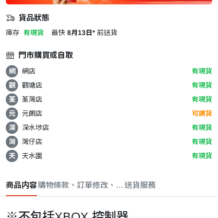
貨品狀態
庫存
有現貨
最快
8月13日*
前送貨
門市購買或自取
網
網店
有現貨
觀
觀塘店
有現貨
荃
荃灣店
有現貨
元
元朗店
可調貨
深
深水埗店
有現貨
灣
灣仔店
有現貨
天
天水圍
有現貨
商品内容
購物條款、訂單修改、取消與退款政策
送貨服務
※不包括XBOX 控制器