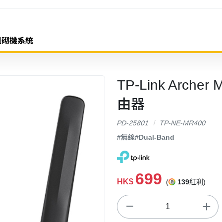
組砌機系統
TP-Link Arch
由器
PD-25801
TP-NE-MR400
#無線
#Dual-Band
699
HK$
(
139
紅利)