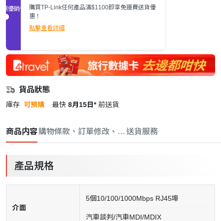
購買TP-Link任何產品滿$1100即享免運費送貨優
促銷優惠
惠！
點擊查看詳細
貨品狀態
庫存
可預購
最快
8月15日*
前送貨
商品内容
購物條款、訂單修改、取消與退款政策
送貨服務
產品規格
5個10/100/1000Mbps RJ45埠
介面
汽車談判/汽車MDI/MDIX