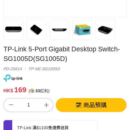
TP-Link 5-Port Gigabit Desktop Switch-
SG1005D(SG1005D)
PD-25614
TP-NE-SG1005D
169
HK$
(
33
紅利)
商品預購
TP-Link 滿$1100免運費送貨