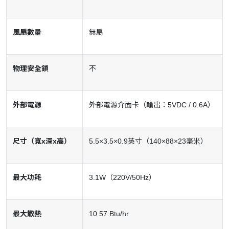
風扇數量
無扇
物理安全鎖
不
外部電源
外部電源介面卡（輸出：5VDC / 0.6A）
尺寸（寬x深x高）
5.5×3.5×0.9英寸（140×88×23毫米）
最大功耗
3.1W（220V/50Hz）
最大散熱
10.57 Btu/hr