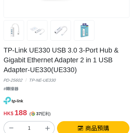
TP-Link UE330 USB 3.0 3-Port Hub &
Gigabit Ethernet Adapter 2 in 1 USB
Adapter-UE330(UE330)
PD-25602
TP-NE-UE330
#轉接器
188
HK$
(
37
紅利)
商品預購