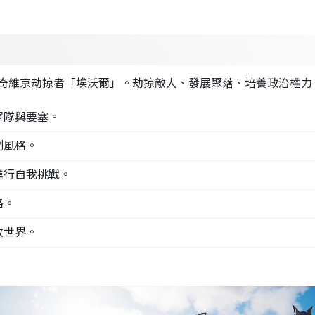
奇維京劫掠者「埃沃爾」。劫掠敵人、發展聚落、培養政治權力
軍隊與要塞。
鬥風格。
進行自我挑戰。
路。
放世界。