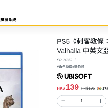
組砌機系統
PS5《刺客教條：維
Valhalla 中英
PD-24359
#角色扮演
#動作類
139
HK$
HK$195
(
27