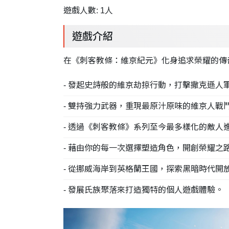
遊戲人數: 1人
遊戲介紹
在《刺客教條：維京紀元》化身追求榮耀的傳
- 發起史詩般的維京劫掠行動，打擊撒克遜人
- 雙持強力武器，重現最原汁原味的維京人戰
- 透過《刺客教條》系列至今最多樣化的敵人
- 藉由你的每一次選擇塑造角色，開創榮耀之
- 從挪威海岸到英格蘭王國，探索黑暗時代開
- 發展氏族聚落來打造獨特的個人遊戲體驗。