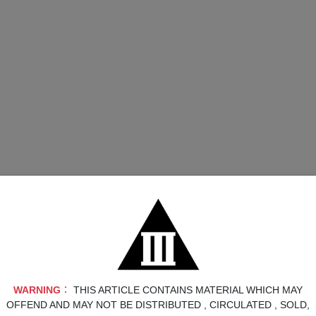
1700 萬套的《最後生還者》單人模式故事以及後續釋出的前傳章節《
遊玩方式，改良操控、擴大無障礙輔助選項，以及經過改進、更
 60 FPS 的畫面輸出。支援 DualSense 觸覺回饋、扳機回饋與
果，如今子彈將能擊碎混凝土或環境物體。過場動畫現在已能與
與 NPC 在末日世界中的行為舉止更生動寫實。
盼的要素，包括一個 “永久死亡” 模式，一個聚焦在快速通關
還多。
的世界中，遇到的種種攸關生死的賭注。藉由高強度近身戰鬥、
WARNING︰
THIS ARTICLE CONTAINS MATERIAL WHICH MAY
OFFEND AND MAY NOT BE DISTRIBUTED , CIRCULATED , SOLD,