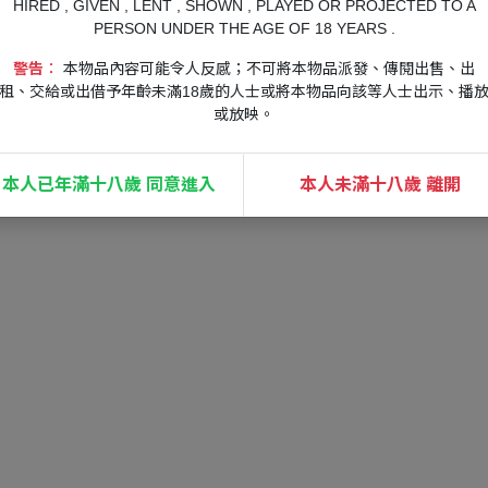
HIRED , GIVEN , LENT , SHOWN , PLAYED OR PROJECTED TO A
PERSON UNDER THE AGE OF 18 YEARS .
警告︰
本物品內容可能令人反感；不可將本物品派發、傳閱出售、出
租、交給或出借予年齡未滿18歲的人士或將本物品向該等人士出示、播
或放映。
本人已年滿十八歲 同意進入
本人未滿十八歲 離開
多樣技能和升級系統，你可以根據自己的遊玩風格，自訂艾莉的