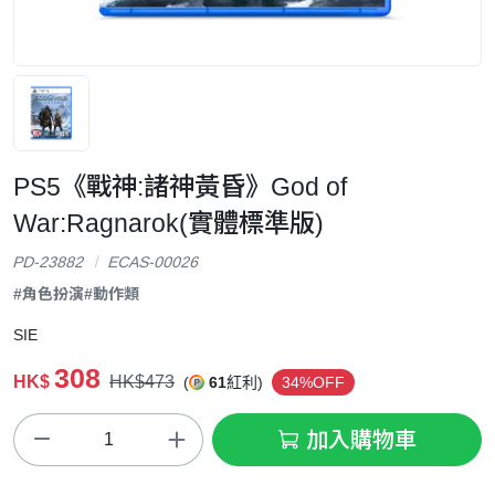
PS5《戰神:諸神黃昏》God of
War:Ragnarok(實體標準版)
PD-23882
ECAS-00026
#角色扮演
#動作類
SIE
308
HK$
HK$473
(
61
紅利)
34%OFF
加入購物車