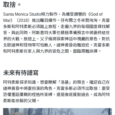
取捨。
Santa Monica Studio傾力製作，為備受讚譽的《God of
War》（2018）推出矚目續作。芬布爾之冬來勢洶洶。克雷
多斯和阿特柔斯必須踏上旅程，走遍九界的每個國度尋找解
答，與此同時，阿斯嘉特大軍也積極準備預言中將要終結世
界的大戰。旅途上，父子倆將探索神話中瑰麗的景色，對抗
北歐諸神和怪物等可怕敵人。諸神黃昏劫難迫近。克雷多斯
和阿特柔斯在家人與九界的安危之間，面臨兩難抉擇。
未來有待譜寫
阿特柔斯探求知識，想要瞭解「洛基」的預言，確認自己在
諸神黃昏中將要扮演的角色。克雷多斯必須作出取捨：要受
恐懼重蹈覆轍的桎梏所束縛，還是徹底擺脫過去，成為阿特
柔斯能依賴的父親。