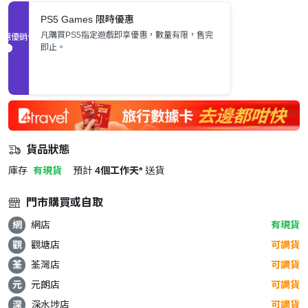
PS5 Games 限時優惠
凡購買PS5指定遊戲即享優惠，數量有限，售完
促銷優惠
即止。
貨品狀態
庫存
有現貨
預計
4個工作天*
送貨
門市購買或自取
網
網店
有現貨
觀
觀塘店
可調貨
荃
荃灣店
可調貨
元
元朗店
可調貨
深
深水埗店
可調貨