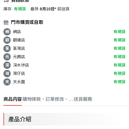
貨品狀態
庫存
有現貨
最快
8月10日*
前送貨
門市購買或自取
網
網店
有現貨
觀
觀塘店
有現貨
荃
荃灣店
有現貨
元
元朗店
有現貨
深
深水埗店
有現貨
灣
灣仔店
有現貨
天
天水圍
有現貨
商品内容
購物條款、訂單修改、取消與退款政策
送貨服務
產品介紹