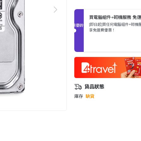
買電腦組件+砌機服務 免
[即日起]買任何電腦組件+砌機
促銷優惠
享免運費優惠！
貨品狀態
庫存
缺貨