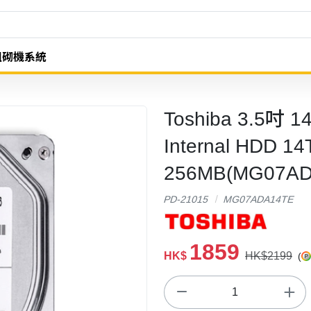
組砌機系統
Toshiba 3.5吋 14
Internal HDD 1
256MB(MG07AD
PD-21015
MG07ADA14TE
1859
HK$
HK$2199
(