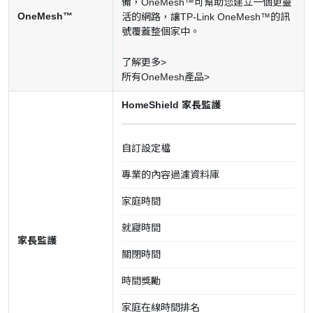
備，OneMesh™可幫助您建立一個更靈
OneMesh™
活的網路，讓TP-Link OneMesh™的訊
號覆蓋整個家中。
了解更多>
所有OneMesh產品>
HomeShield 家長監護
自訂設定檔
專業的內容過濾資料庫
家庭時間
就寢時間
家長監護
關閉時間
時間獎勵
家庭在線時間排名