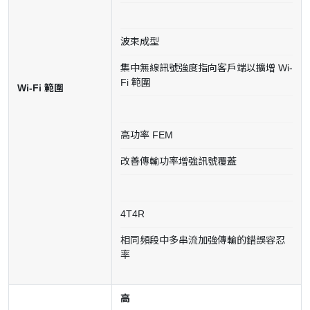
波束成型
集中無線訊號強度指向客戶端以擴增 Wi-
Fi 範圍
Wi-Fi 範圍
高功率 FEM
改善傳輸功率增強訊號覆蓋
4T4R
相同頻段中多串流加強傳輸的錯誤容忍
率
高