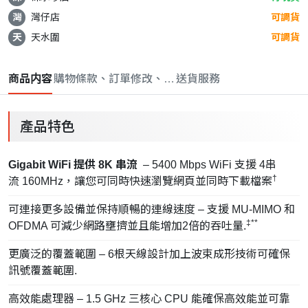
灣
灣仔店
可調貨
天
天水圍
可調貨
商品内容
購物條款、訂單修改、取消與退款政策
送貨服務
產品特色
Gigabit WiFi 提供 8K 串流
– 5400 Mbps WiFi 支援 4串
†
流 160MHz，讓您可同時快速瀏覽網頁並同時下載檔案
可連接更多設備並保持順暢的連線速度 – 支援 MU-MIMO 和
‡**
OFDMA 可減少網路壅擠並且能增加2倍的吞吐量.
更廣泛的覆蓋範圍 – 6根天線設計加上波束成形技術可確保
訊號覆蓋範圍.
高效能處理器 – 1.5 GHz 三核心 CPU 能確保高效能並可靠