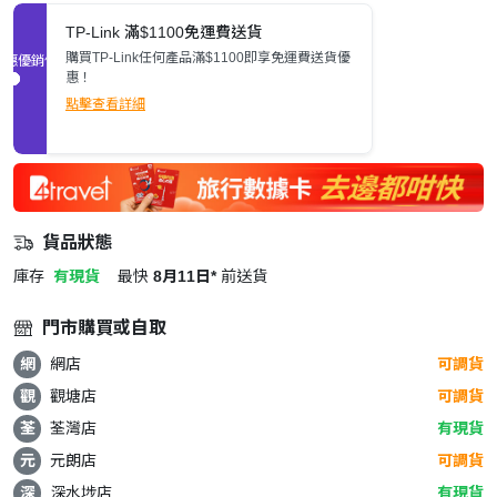
TP-Link 滿$1100免運費送貨
購買TP-Link任何產品滿$1100即享免運費送貨優
促銷優惠
惠！
點擊查看詳細
貨品狀態
庫存
有現貨
最快
8月11日*
前送貨
門市購買或自取
網
網店
可調貨
觀
觀塘店
可調貨
荃
荃灣店
有現貨
元
元朗店
可調貨
深
深水埗店
有現貨