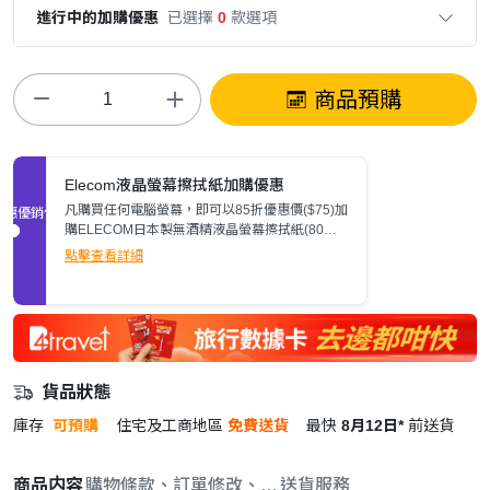
進行中的加購優惠
已選擇
0
款選項
商品預購
Elecom液晶螢幕擦拭紙加購優惠
凡購買任何電腦螢幕，即可以85折優惠價($75)加
促銷優惠
購ELECOM日本製無酒精液晶螢幕擦拭紙(80
張)。
點擊查看詳細
貨品狀態
庫存
可預購
住宅及工商地區
免費送貨
最快
8月12日*
前送貨
商品内容
購物條款、訂單修改、取消與退款政策
送貨服務