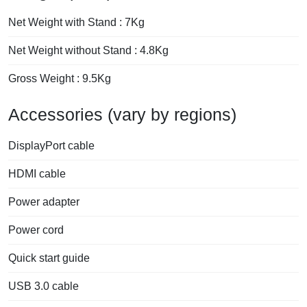
Net Weight with Stand : 7Kg
Net Weight without Stand : 4.8Kg
Gross Weight : 9.5Kg
Accessories (vary by regions)
DisplayPort cable
HDMI cable
Power adapter
Power cord
Quick start guide
USB 3.0 cable