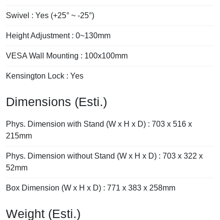
Swivel : Yes (+25° ~ -25°)
Height Adjustment : 0~130mm
VESA Wall Mounting : 100x100mm
Kensington Lock : Yes
Dimensions (Esti.)
Phys. Dimension with Stand (W x H x D) : 703 x 516 x
215mm
Phys. Dimension without Stand (W x H x D) : 703 x 322 x
52mm
Box Dimension (W x H x D) : 771 x 383 x 258mm
Weight (Esti.)