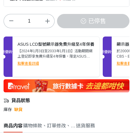
已停售
ASUS LCD型號顯示器免費升級至4年保養
顯示器
【2024年1月3日至2033年1月1日】活動期間網
於2000
促銷優惠
促銷優惠
上登記即享免費升級至4年保養，限定ASUS
CBS、E
LCD型號顯示器，活動細則請參閲詳情頁。
$200。
點擊查看詳細
點擊查看
貨品狀態
庫存
缺貨
商品内容
購物條款、訂單修改、取消與退款政策
送貨服務