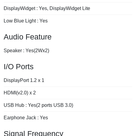
DisplayWidget : Yes, DisplayWidget Lite
Low Blue Light : Yes
Audio Feature
Speaker : Yes(2Wx2)
I/O Ports
DisplayPort 1.2 x 1
HDMI(v2.0) x 2
USB Hub : Yes(2 ports USB 3.0)
Earphone Jack : Yes
Signal Frequency