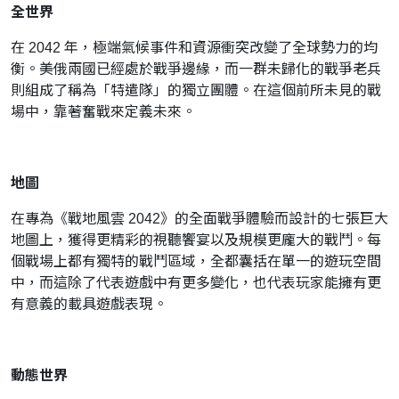
全世界
在 2042 年，極端氣候事件和資源衝突改變了全球勢力的均
衡。美俄兩國已經處於戰爭邊緣，而一群未歸化的戰爭老兵
則組成了稱為「特遣隊」的獨立團體。在這個前所未見的戰
場中，靠著奮戰來定義未來。
地圖
在專為《戰地風雲 2042》的全面戰爭體驗而設計的七張巨大
地圖上，獲得更精彩的視聽饗宴以及規模更龐大的戰鬥。每
個戰場上都有獨特的戰鬥區域，全都囊括在單一的遊玩空間
中，而這除了代表遊戲中有更多變化，也代表玩家能擁有更
有意義的載具遊戲表現。
動態世界