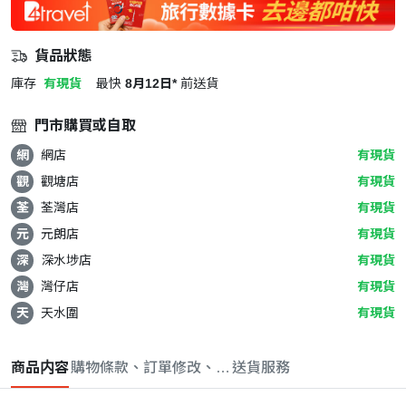
貨品狀態
庫存
有現貨
最快
8月12日*
前送貨
門市購買或自取
網
網店
有現貨
觀
觀塘店
有現貨
荃
荃灣店
有現貨
元
元朗店
有現貨
深
深水埗店
有現貨
灣
灣仔店
有現貨
天
天水圍
有現貨
商品内容
購物條款、訂單修改、取消與退款政策
送貨服務