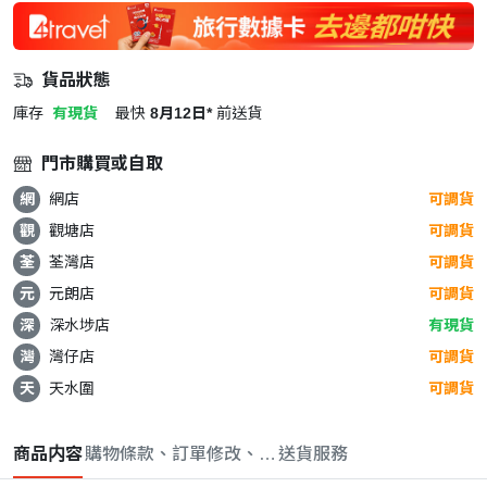
貨品狀態
庫存
有現貨
最快
8月12日*
前送貨
門市購買或自取
網
網店
可調貨
觀
觀塘店
可調貨
荃
荃灣店
可調貨
元
元朗店
可調貨
深
深水埗店
有現貨
灣
灣仔店
可調貨
天
天水圍
可調貨
商品内容
購物條款、訂單修改、取消與退款政策
送貨服務