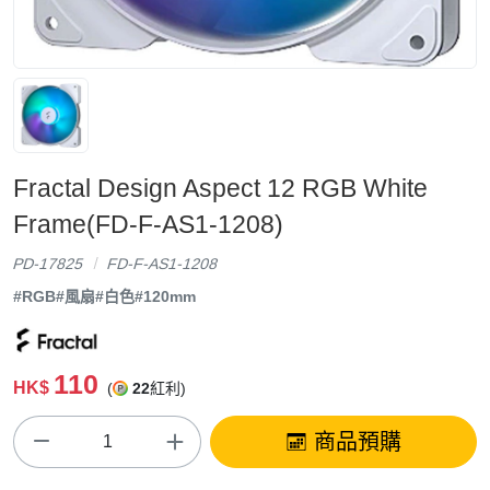
Fractal Design Aspect 12 RGB White
Frame(FD-F-AS1-1208)
PD-17825
FD-F-AS1-1208
#RGB
#風扇
#白色
#120mm
110
HK$
(
22
紅利)
商品預購