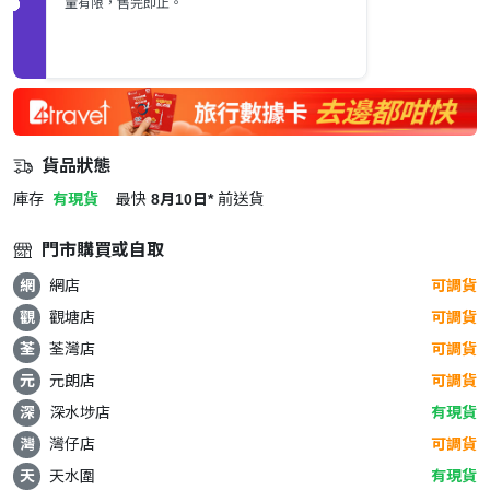
量有限，售完即止。
貨品狀態
庫存
有現貨
最快
8月10日*
前送貨
門市購買或自取
網
網店
可調貨
觀
觀塘店
可調貨
荃
荃灣店
可調貨
元
元朗店
可調貨
深
深水埗店
有現貨
灣
灣仔店
可調貨
天
天水圍
有現貨