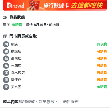
貨品狀態
庫存
有現貨
最快
8月10日*
前送貨
門市購買或自取
網
網店
有現貨
觀
觀塘店
可調貨
荃
荃灣店
可調貨
元
元朗店
可調貨
深
深水埗店
可調貨
灣
灣仔店
可調貨
天
天水圍
有現貨
商品内容
購物條款、訂單修改、取消與退款政策
送貨服務