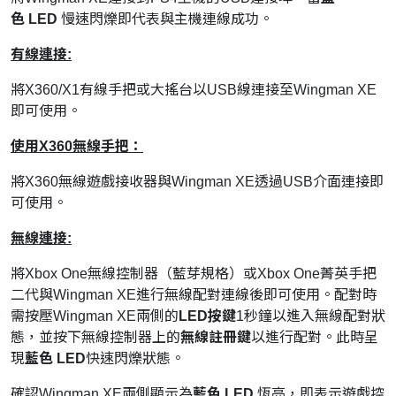
色
LED
慢速閃爍即代表與主機連線成功。
有線連接:
將X360/X1有線手把或大搖台以USB線連接至Wingman XE
即可使用。
使用X360
無線手把：
將X360無線遊戲接收器與Wingman XE透過USB介面連接即
可使用。
無線連接:
將Xbox One無線控制器（藍芽規格）或Xbox One菁英手把
二代與Wingman XE進行無線配對連線後即可使用。配對時
需按壓Wingman XE兩側的
LED
按鍵
1秒鐘以進入無線配對狀
態，並按下無線控制器上的
無線註冊鍵
以進行配對。此時呈
現
藍色
LED
快速閃爍狀態。
確認Wingman XE兩側顯示為
藍色
LED
恆亮，即表示遊戲控