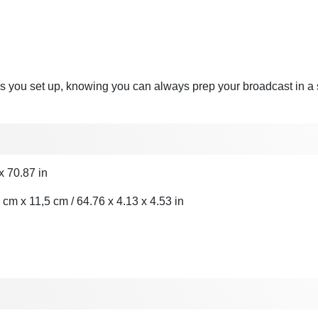
ly as you set up, knowing you can always prep your broadcast in
x 70.87 in
cm x 11,5 cm / 64.76 x 4.13 x 4.53 in