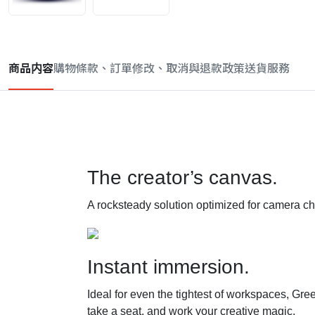
商品内容
購物條款、訂單修改、取消與退款政策
送貨服務
The creator’s canvas.
A rocksteady solution optimized for camera ch
Instant immersion.
Ideal for even the tightest of workspaces, Gre
take a seat, and work your creative magic.