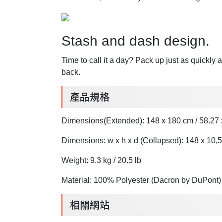
Stash and dash design.
Time to call it a day? Pack up just as quick
back.
產品規格
Dimensions(Extended): 148 x 180 cm / 58.27 
Dimensions: w x h x d (Collapsed): 148 x 10,5 
Weight: 9.3 kg / 20.5 lb
Material: 100% Polyester (Dacron by DuPont)
相關網站