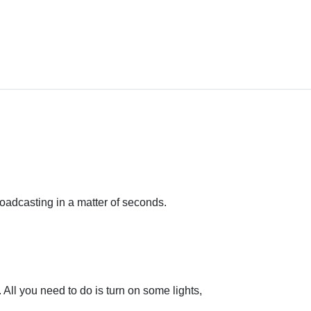
oadcasting in a matter of seconds.
All you need to do is turn on some lights,