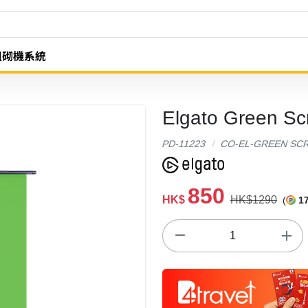
組砌機系統
Elgato Gree
PD-11223
CO-EL-GREEN SC
850
HK$
HK$1290
(
1