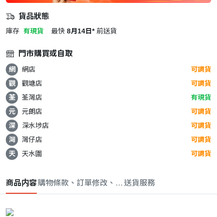
貨品狀態
庫存
有現貨
最快
8月14日*
前送貨
門市購買或自取
網
網店
可調貨
觀
觀塘店
可調貨
荃
荃灣店
有現貨
元
元朗店
可調貨
深
深水埗店
可調貨
灣
灣仔店
可調貨
天
天水圍
可調貨
商品内容
購物條款、訂單修改、取消與退款政策
送貨服務