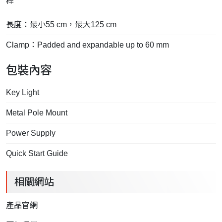
桿
長度：最小55 cm，最大125 cm
Clamp：Padded and expandable up to 60 mm
包裝內容
Key Light
Metal Pole Mount
Power Supply
Quick Start Guide
相關網站
產品官網