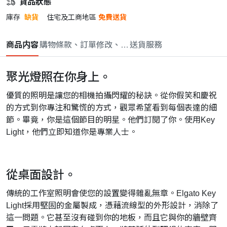
貨品狀態
庫存
缺貨
住宅及工商地區
免費送貨
商品内容
購物條款、訂單修改、取消與退款政策
送貨服務
聚光燈照在你身上。
優質的照明是讓您的相機拍攝閃耀的秘訣。
從你假笑和慶祝
的方式到你專注和驚慌的方式，觀眾希望看到每個表達的細
節。
畢竟，你是這個節目的明星。
他們訂閱了你。
使用Key
Light，他們立即知道你是專業人士。
從桌面設計。
傳統的工作室照明會使您的設置變得雜亂無章。
Elgato Key
Light採用堅固的金屬製成，憑藉流線型的外形設計，消除了
這一問題。
它甚至沒有碰到你的地板，而且它與你的牆壁齊