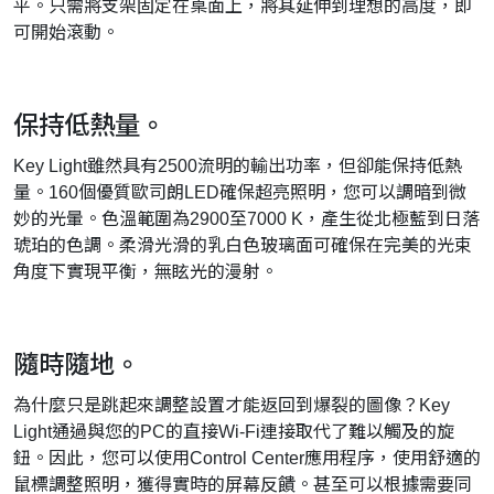
平。
只需將支架固定在桌面上，將其延伸到理想的高度，即
可開始滾動。
保持低熱量。
Key Light雖然具有2500流明的輸出功率，但卻能保持低熱
量。
160個優質歐司朗LED確保超亮照明，您可以調暗到微
妙的光暈。
色溫範圍為2900至7000 K，產生從北極藍到日落
琥珀的色調。
柔滑光滑的乳白色玻璃面可確保在完美的光束
角度下實現平衡，無眩光的漫射。
隨時隨地。
為什麼只是跳起來調整設置才能返回到爆裂的圖像？
Key
Light通過與您的PC的直接Wi-Fi連接取代了難以觸及的旋
鈕。
因此，您可以使用Control Center應用程序，使用舒適的
鼠標調整照明，獲得實時的屏幕反饋。
甚至可以根據需要同