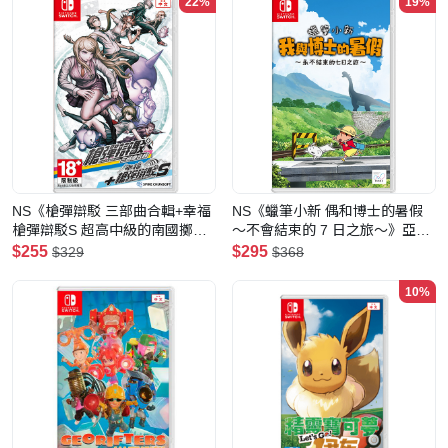
22%
19%
NS《槍彈辯駁 三部曲合輯+幸福
NS《蠟筆小新 偶和博士的暑假
槍彈辯駁S 超高中級的南國擲骰
～不會結束的 7 日之旅～》亞洲
合宿》Danganronpa+Happy
版
$255
$295
$329
$368
Danganronpa S
10%