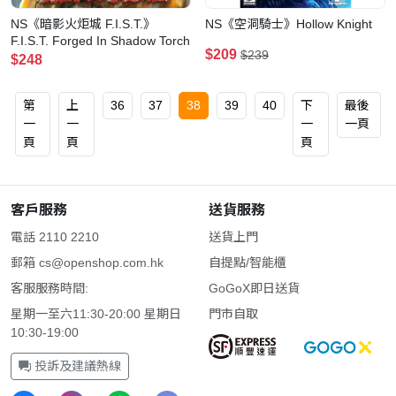
NS《暗影火炬城 F.I.S.T.》
NS《空洞騎士》Hollow Knight
F.I.S.T. Forged In Shadow Torch
$209
$239
$248
第
上
36
37
38
39
40
下
最後
一
一
一
一頁
頁
頁
頁
客戶服務
送貨服務
電話 2110 2210
送貨上門
郵箱
cs@openshop.com.hk
自提點/智能櫃
客服服務時間:
GoGoX即日送貨
星期一至六11:30-20:00 星期日
門市自取
10:30-19:00
投訴及建議熱線