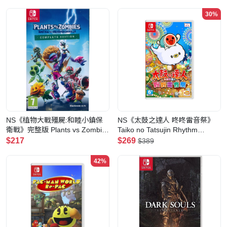
30%
NS《植物大戰殭屍:和睦小鎮保
NS《太鼓之達人 咚咚雷音祭》
衛戰》完整版 Plants vs Zombies
Taiko no Tatsujin Rhythm
Battle for Neighborville
Festival(標準版)
$217
$269
$389
Complete Ed.
42%