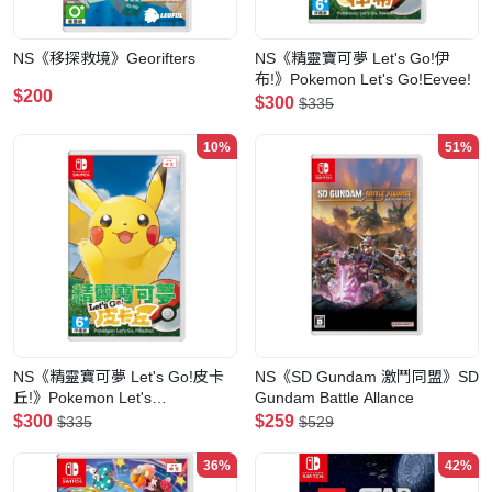
NS《移探救境》Georifters
NS《精靈寶可夢 Let's Go!伊
布!》Pokemon Let's Go!Eevee!
$200
$300
$335
10%
51%
NS《精靈寶可夢 Let's Go!皮卡
NS《SD Gundam 激鬥同盟》SD
丘!》Pokemon Let's
Gundam Battle Allance
Go!Pikachu!
$300
$259
$335
$529
36%
42%