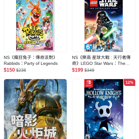
NS《瘋狂兔子：傳奇派對》
NS《樂高 星球大戰 : 天行者傳
Rabbids：Party of Legends
奇》LEGO Star Wars：The
Skywalker Saga
$150
$199
$238
$349
12%