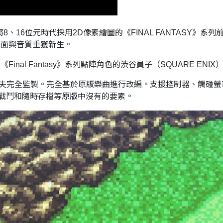
STER》是將8、16位元時代採用2D像素繪圖的《FINAL FANTA
畫面與音質重獲新生。
nal Fantasy》系列點陣角色的渋谷員子（SQUARE EN
家植松伸夫完全監製。完全基於原版樂曲進行改編。支援控制器、觸
戰鬥和隨時存檔等原版中沒有的要素。