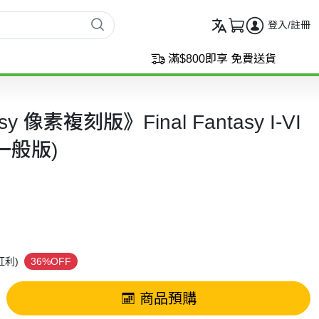
登入/註冊
滿$800即享 免費送貨
asy 像素複刻版》Final Fantasy I-VI
r(一般版)
紅利)
36%OFF
商品預購