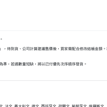
。
價」，待到貨、公司計算建議售價後，買家需配合修改結帳金額
貨為準，若遇數量短缺，將以已付優先次序順序發貨。
韓文, 法文, 義大利文, 德文, 西班牙文, 荷蘭文, 葡萄牙文, 俄羅斯文