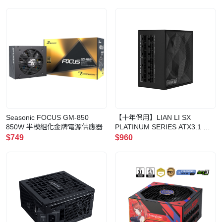
Seasonic FOCUS GM-850
【十年保用】LIAN LI SX
850W 半模組化金牌電源供應器
PLATINUM SERIES ATX3.1 白
金牌全模組SFX-L電源供應器(黑
$749
$960
色-850w)