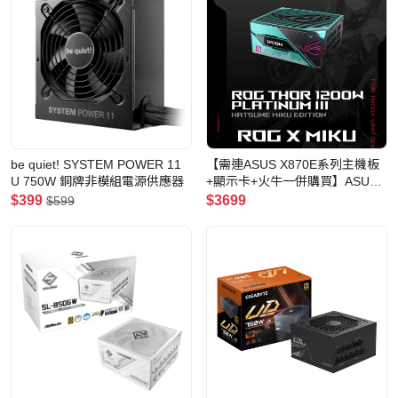
be quiet! SYSTEM POWER 11
【需連ASUS X870E系列主機板
U 750W 銅牌非模組電源供應器
+顯示卡+火牛一併購買】ASUS
ROG X MIKU Thor 1200W
$399
$3699
$599
Platinum III Fully Modular PSU
電源供應器(HATSUNE MIKU
EDITION-1200W-80+ Platinum-
ATX3.1-三代)