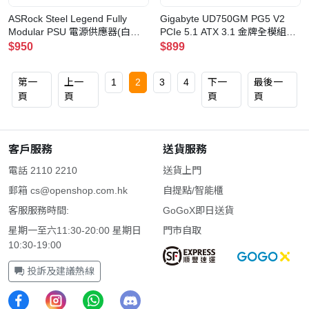
ASRock Steel Legend Fully
Gigabyte UD750GM PG5 V2
Modular PSU 電源供應器(白
PCIe 5.1 ATX 3.1 金牌全模組電
色-850W-Cybenetics Platinum-
源供應器
$950
$899
ATX3.1)
第一
上一
1
2
3
4
下一
最後一
頁
頁
頁
頁
客戶服務
送貨服務
電話 2110 2210
送貨上門
郵箱
cs@openshop.com.hk
自提點/智能櫃
客服服務時間:
GoGoX即日送貨
星期一至六11:30-20:00 星期日
門市自取
10:30-19:00
投訴及建議熱線