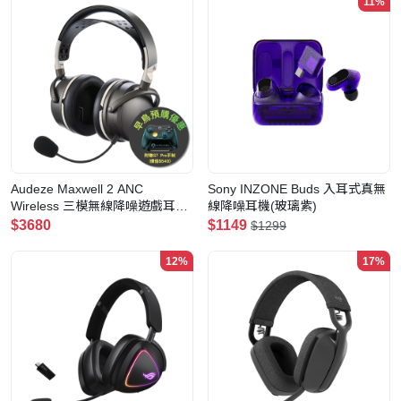
11%
Audeze Maxwell 2 ANC
Sony INZONE Buds 入耳式真無
Wireless 三模無線降噪遊戲耳機
線降噪耳機(玻璃紫)
(PC+Playstation)
$3680
$1149
$1299
12%
17%