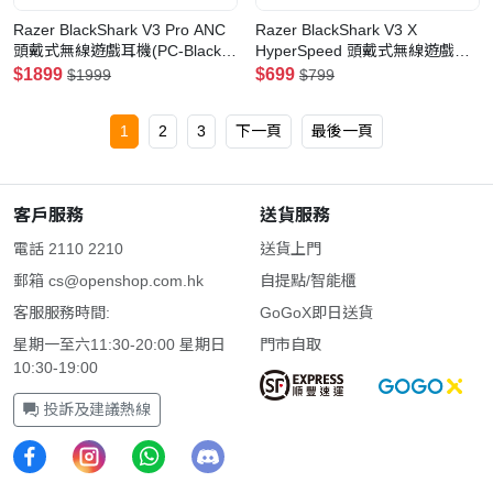
Razer BlackShark V3 Pro ANC
Razer BlackShark V3 X
頭戴式無線遊戲耳機(PC-Black-
HyperSpeed 頭戴式無線遊戲耳
黑色)
機(Xbox/PC-Black-黑色)
$1899
$699
$1999
$799
1
2
3
下一頁
最後一頁
客戶服務
送貨服務
電話 2110 2210
送貨上門
郵箱
cs@openshop.com.hk
自提點/智能櫃
客服服務時間:
GoGoX即日送貨
星期一至六11:30-20:00 星期日
門市自取
10:30-19:00
投訴及建議熱線