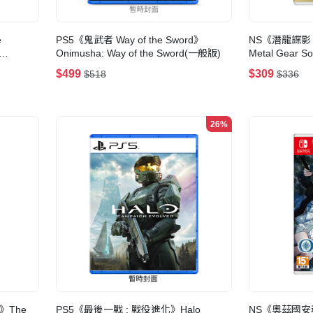
e
PS5《鬼武者 Way of the Sword》
NS《潛龍諜影 Mas
Onimusha: Way of the Sword(一般版)
Metal Gear Sol
Vol.2
$499
$309
$518
$336
26%
》The
PS5《最後一戰 : 戰役進化》Halo
NS《奧茲國安