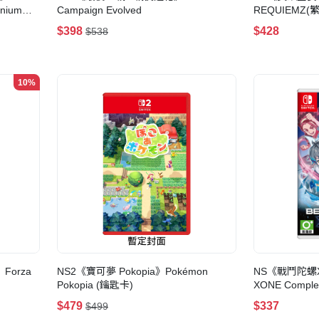
nnium
Campaign Evolved
REQUIEMZ(
$398
$428
$538
10%
Forza
NS2《寶可夢 Pokopia》Pokémon
NS《戰鬥陀螺X 
Pokopia (鑰匙卡)
XONE Complet
$479
$337
$499