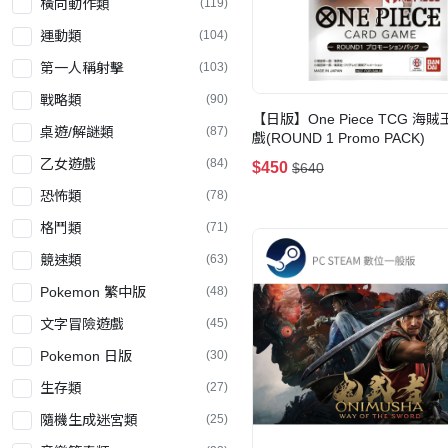
橫向動作類
(119)
運動類
(104)
第一人稱射擊
(103)
戰略類
(90)
【日版】One Piece TCG 海
桌遊/解謎類
(87)
戲(ROUND 1 Promo PACK)
乙女遊戲
(84)
$450
$640
恐怖類
(78)
格鬥類
(71)
競速類
(63)
Pokemon 繁中版
(48)
文字冒險遊戲
(45)
Pokemon 日版
(30)
生存類
(27)
隨機生成迷宮類
(25)