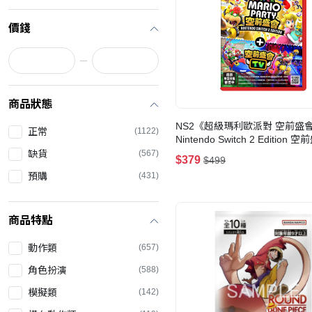
價錢
商品狀態
NS2《超級瑪利歐派對 空前盛會
正常
(1122)
Nintendo Switch 2 Edition 
TV》Super Mario Party Jambo
缺貨
(567)
$379
$499
Nintendo Switch 2
預購
(431)
商品特點
動作類
(657)
角色扮演
(588)
模擬類
(142)