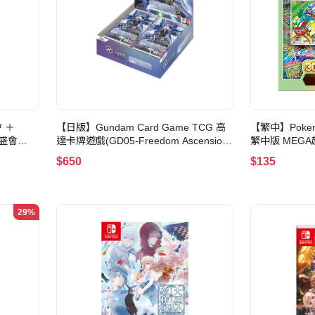
 ＋
【日版】Gundam Card Game TCG 高
【繁中】Poke
空前盛會
達卡牌遊戲(GD05-Freedom Ascension-
繁中版 MEGA超
ree
補充包-1盒)
CELEBRAT
$650
$135
29%