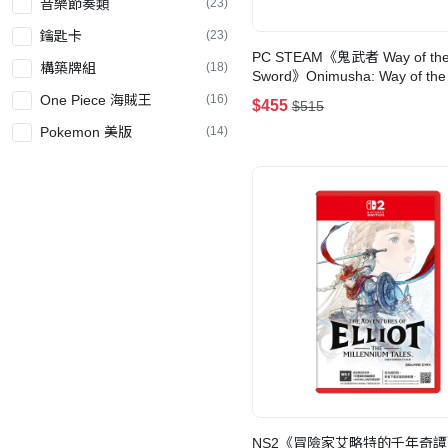
音樂節奏類
(23)
鑰匙卡
(23)
PC STEAM《鬼武者 Way of th
構築牌組
(18)
Sword》Onimusha: Way of the
Sword(數位一般版)
One Piece 海賊王
(16)
$455
$515
Pokemon 美版
(14)
Weiß Schwarz 黑白雙翼
(9)
Pokemon 30th
(9)
CELEBRATION
非鑰匙卡
(8)
賽車
(3)
Pokemon 簡中版
(2)
符文戰場:英雄聯盟 美版
(2)
卡盒
(1)
符文戰場:英雄聯盟 繁中版
(1)
NS2《冒險家艾略特的千年奇譚