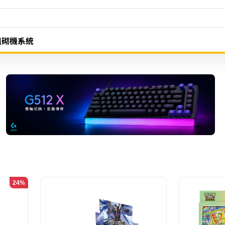
組砌機系統
24%