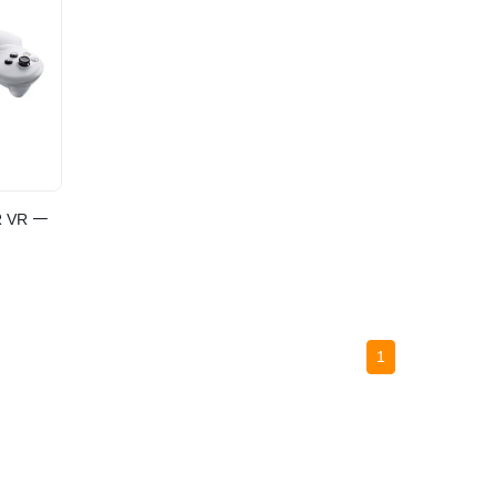
R VR 一
1