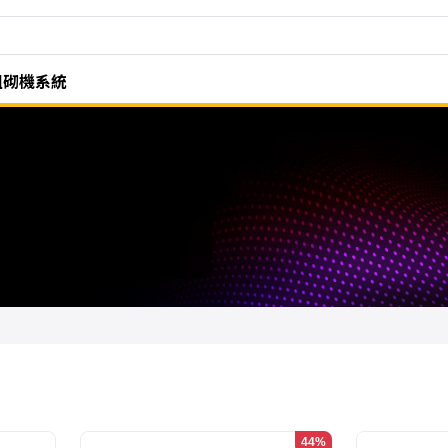
組砌機系統
44%