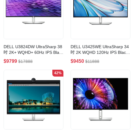
DELL U3824DW UltraSharp 38
DELL U3425WE UltraSharp 34
吋 2K+ WQHD+ 60Hz IPS Black
吋 2K WQHD 120Hz IPS Black
USB-C 集線器 曲面顯示器
Thunderbolt Hub 曲面顯示器
$9799
$9450
$17888
$11888
42%