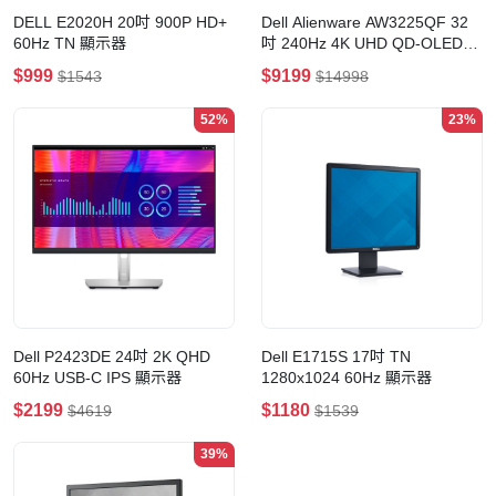
DELL E2020H 20吋 900P HD+
Dell Alienware AW3225QF 32
60Hz TN 顯示器
吋 240Hz 4K UHD QD-OLED
Dolby Vision 1700R 曲面電競顯
$999
$9199
$1543
$14998
示器
52%
23%
Dell P2423DE 24吋 2K QHD
Dell E1715S 17吋 TN
60Hz USB-C IPS 顯示器
1280x1024 60Hz 顯示器
$2199
$1180
$4619
$1539
39%