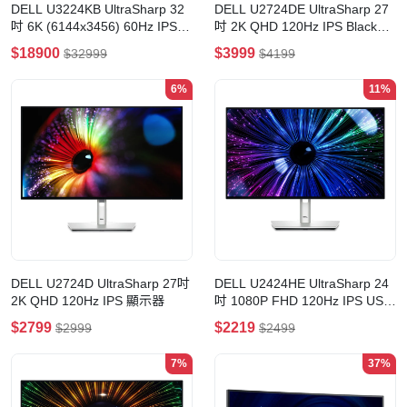
DELL U3224KB UltraSharp 32
DELL U2724DE UltraSharp 27
吋 6K (6144x3456) 60Hz IPS
吋 2K QHD 120Hz IPS Black
Black 内建網路攝影機 顯示器
Thunderbolt 集線器 顯示器
$18900
$3999
$32999
$4199
6%
11%
DELL U2724D UltraSharp 27吋
DELL U2424HE UltraSharp 24
2K QHD 120Hz IPS 顯示器
吋 1080P FHD 120Hz IPS USB-
C集線器 顯示器
$2799
$2219
$2999
$2499
7%
37%