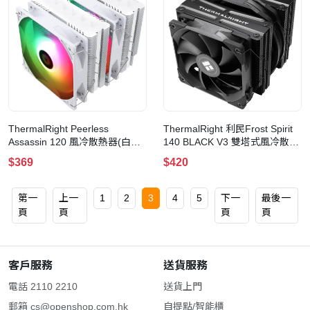
ThermalRight Peerless
ThermalRight 利民Frost Spirit
Assassin 120 風冷散熱器(白
140 BLACK V3 雙塔式風冷散熱
色-120-SE-ARGB)
器
$369
$420
第一
上一
1
2
3
4
5
下一
最後一
頁
頁
頁
頁
客戶服務
送貨服務
電話 2110 2210
送貨上門
郵箱
cs@openshop.com.hk
自提點/智能櫃