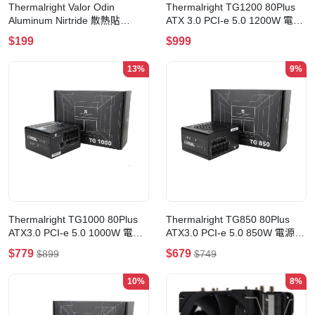
Thermalright Valor Odin
Thermalright TG1200 80Plus
Aluminum Nirtride 散熱貼
ATX 3.0 PCI-e 5.0 1200W 電源
(1.5mm-120x120mm)
供應器(Black)
$199
$999
13%
9%
Thermalright TG1000 80Plus
Thermalright TG850 80Plus
ATX3.0 PCI-e 5.0 1000W 電源
ATX3.0 PCI-e 5.0 850W 電源供
供應器(Black)
應器(Black)
$779
$679
$899
$749
10%
8%