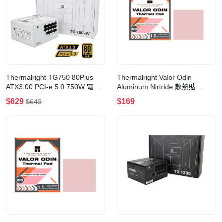
Thermalright TG750 80Plus
Thermalright Valor Odin
ATX3.00 PCI-e 5.0 750W 電源
Aluminum Nirtride 散熱貼
供應器(White)
(1.0mm-120x120mm)
$629
$169
$649