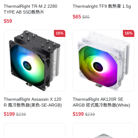
ThermalRight TR-M.2 2280
Thermalright TF9 散熱膏 1.5g
TYPE AB SSD散熱片
$65
$85
$59
16%
16%
ThermalRight Assassin X 120
ThermalRight AK120R SE
R 風冷散熱器(黑色-SE-ARGB)
ARGB 塔式風冷散熱器(White)
$199
$199
$239
$239