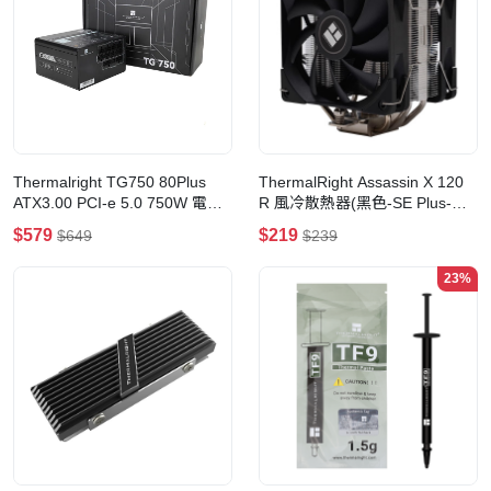
Thermalright TG750 80Plus
ThermalRight Assassin X 120
ATX3.00 PCI-e 5.0 750W 電源
R 風冷散熱器(黑色-SE Plus-
供應器(Black)
Non RGB)
$579
$219
$649
$239
23%