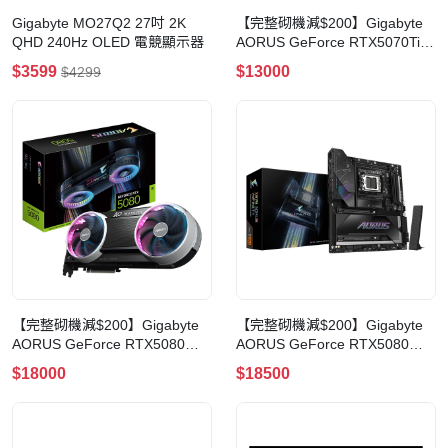
Gigabyte MO27Q2 27吋 2K
【完整砌機減$200】Gigabyte
QHD 240Hz OLED 電競顯示器
AORUS GeForce RTX5070Ti
INFINITY 16GB GDDR7 顯示卡
$3599
$13000
$4299
【完整砌機減$200】Gigabyte
【完整砌機減$200】Gigabyte
AORUS GeForce RTX5080
AORUS GeForce RTX5080
INFINITY 16GB GDDR7 顯示卡
XTREME WATERFORCE WB
$18000
$18500
16GB GDDR7 顯示卡