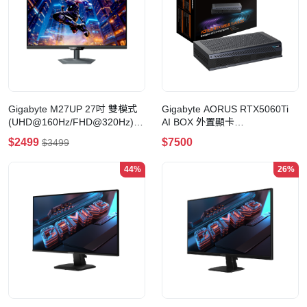
Gigabyte M27UP 27吋 雙模式
Gigabyte AORUS RTX5060Ti
(UHD@160Hz/FHD@320Hz)
AI BOX 外置顯卡
IPS 電競顯示器
(USB4/Thunderbolt5)
$2499
$7500
$3499
44%
26%