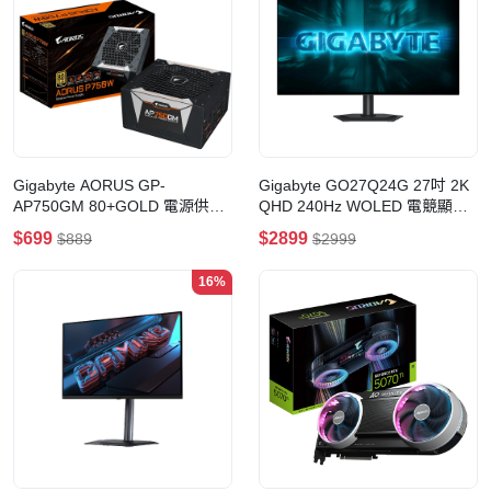
Gigabyte AORUS GP-
Gigabyte GO27Q24G 27吋 2K
AP750GM 80+GOLD 電源供應
QHD 240Hz WOLED 電競顯示
器
器
$699
$2899
$889
$2999
16%