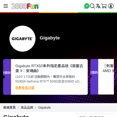
Gigabyte
Gigabyte RTX50系列指定產品送《惡靈古
〖刺客信條
堡 9：安魂曲》
AMD 96
促銷優惠
促銷優惠
【$179
(10/2-17/3)於活動期間內，購買符合資格的
NVIDIA GeForce RTX™ 5090(包含5090D v2)、
5080、5070 Ti、5070 桌上型電腦或顯示卡，或
點擊查看詳細
搭載 GeForce RTX™ 5090、5080、5070 Ti、
5070 筆電 GPU 的筆記型電腦，即可獲得《惡靈
古堡 9：安魂曲》，兌換方式請參閲詳情頁。
商城首頁
商品品牌
Gigabyte