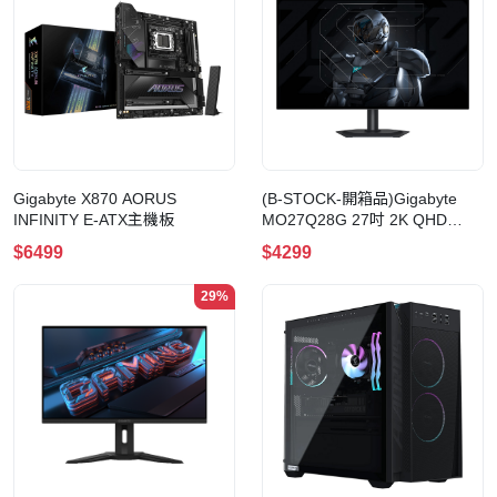
Gigabyte X870 AORUS
(B-STOCK-開箱品)Gigabyte
INFINITY E-ATX主機板
MO27Q28G 27吋 2K QHD
280Hz 第4代LG WOLED 電競
$6499
$4299
顯示器
29%