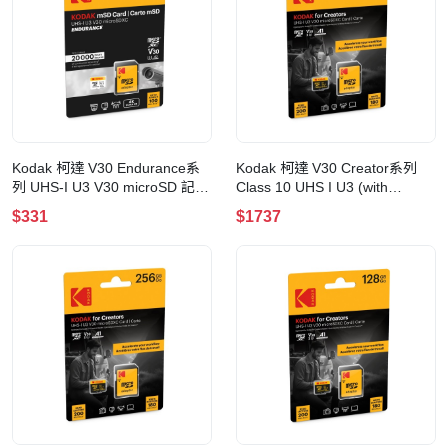
Kodak 柯達 V30 Endurance系
Kodak 柯達 V30 Creator系列
列 UHS-I U3 V30 microSD 記憶
Class 10 UHS I U3 (with
卡 w/Adapater(64GB)
adaptor) microSD 記憶卡
$331
$1737
(512GB)