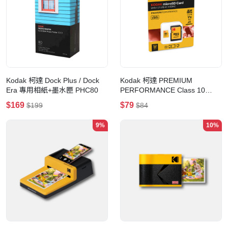
Kodak 柯達 Dock Plus / Dock
Kodak 柯達 PREMIUM
Era 專用相紙+墨水匣 PHC80
PERFORMANCE Class 10
UHS-I U1 V10 A1 microSD 記憶
$169
$79
$199
$84
卡(32GB)
9%
10%