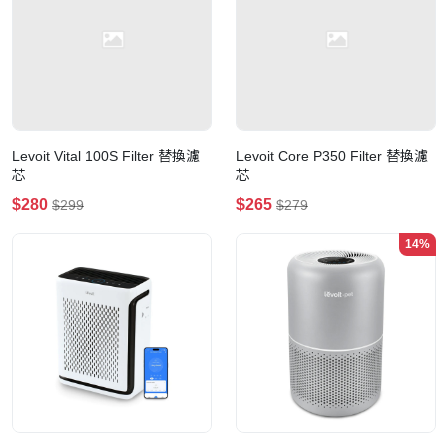
Levoit Vital 100S Filter 替換濾
Levoit Core P350 Filter 替換濾
芯
芯
$280
$265
$299
$279
14%