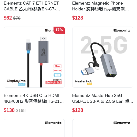
Elementz CAT 7 ETHERNET
Elementz Magnetic Phone
CABLE 乙太網路線(EN-C7-
Holder 旋轉磁吸式手機支架
05M)(5M-黑色)
(MS-22)
$62
$128
$78
17%
Elementz 4K USB C to HDMI
Elementz MasterHub 25G
4K@60Hz 影音傳輸線(HS-21)
USB-C/USB-A to 2.5G Lan 轉換
(適用於Switch 1/2)
器(MF-25G)
$138
$128
$168