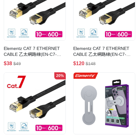
Elementz CAT 7 ETHERNET
Elementz CAT 7 ETHERNET
CABLE 乙太網路線(EN-C7-
CABLE 乙太網路線(EN-C7-
02M)(2M-黑色)
15M)(15M-黑色)
$38
$120
$49
$148
20%