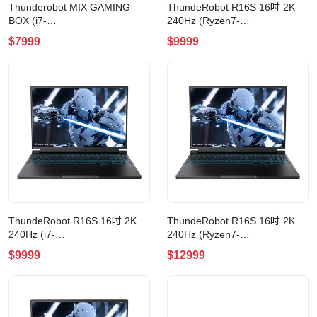
Thunderobot MIX GAMING
ThundeRobot R16S 16吋 2K
BOX (i7-
240Hz (Ryzen7-
13620H+RTX4060+16GB+512GB
7745HX+RTX5060+16GB+1TB+W
$7999
$9999
SSD) 迷你電競主機(i7-
Pro) 手提電腦(R7-7745HX-
13620H+RTX4060+16GB+512GB)
5060-16+1T)
ThundeRobot R16S 16吋 2K
ThundeRobot R16S 16吋 2K
240Hz (i7-
240Hz (Ryzen7-
13650HX+RTX5060+16GB+1TB+Win11
7745HX+RTX5070+16GB+1TB+W
$9999
$12999
Pro) 手提電腦(I7-13650HX-
Pro) 手提電腦(R7-7745HX-
5060-16+1T)
5070-16+1T)