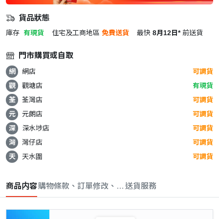
貨品狀態
庫存
有現貨
住宅及工商地區
免費送貨
最快
8月12日*
前送貨
門市購買或自取
網
網店
可調貨
觀
觀塘店
有現貨
荃
荃灣店
可調貨
元
元朗店
可調貨
深
深水埗店
可調貨
灣
灣仔店
可調貨
天
天水圍
可調貨
商品内容
購物條款、訂單修改、取消與退款政策
送貨服務