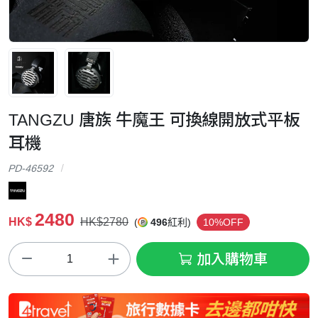
TANGZU 唐族 牛魔王 可換線開放式平板
耳機
PD-46592
2480
HK$
HK$2780
(
496
紅利)
10%OFF
加入購物車