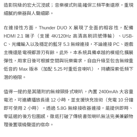
造影院級的宏大沉浸感；音樂模式則能確保三頻平衡還原，重現
細膩的樂器與人聲細節。
在連接性方面，Thunder DUO X 展現了全面的相容性，配備
HDMI 2.1 端子（支援 4K/120Hz 高清高刷訊號傳輸）、USB-
C、光纖輸入以及穩定的藍牙 5.3 無線連接，不論連接 PC、遊戲
主機還是電視都游刃有餘。此外，本系統具備卓越的模組化擴展
彈性，用家日後可根據空間與玩樂需求，自由升級至包含無線重
低音的 Max 版本（加配 5.25 吋重低音喇叭），持續探索低頻下
潛的極限。
值得一提的是其隨附的無線頸掛式喇叭，內置 2400mAh 大容量
電池，可連續播放長達 12 小時，並支援快充技術（充電 10 分鐘
即可使用 2 小時）。透過 5.8G 無線接收器連接，能提供即時、
零延遲的後方包圍感，徹底打破了傳統書架喇叭無法完美兼顧物
理後置環繞聲道的宿命。