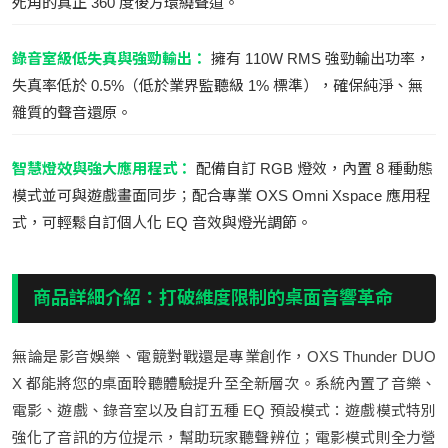
死角的真正 360 度後方環繞聲道。
錄音室級低失真與強勁輸出：
擁有 110W RMS 強勁輸出功率，
失真率低於 0.5%（低於業界監聽級 1% 標準），確保純淨、無
雜質的聲音還原。
智慧燈效與強大應用程式：
配備自訂 RGB 燈效，內置 8 種動態
模式並可與遊戲畫面同步；配合專業 OXS Omni Xspace 應用程
式，可輕鬆自訂個人化 EQ 音效與燈光調節。
商品詳細介紹：打破維度限制的桌面音響革命
無論是影音娛樂、電競對戰還是專業創作，OXS Thunder DUO
X 都能將您的桌面聆聽體驗提升至全新層次。系統內置了音樂、
電影、遊戲、錄音室以及自訂五種 EQ 預設模式：遊戲模式特別
強化了音訊的方位提示，幫助玩家聽聲辨位；電影模式則全力營