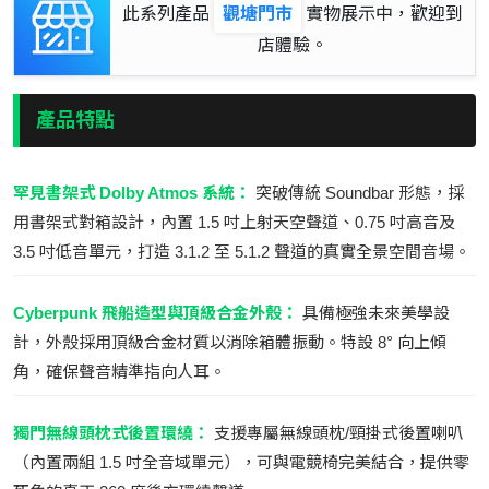
此系列產品
觀塘門市
實物展示中，歡迎到
店體驗。
產品特點
罕見書架式 Dolby Atmos 系統：
突破傳統 Soundbar 形態，採
用書架式對箱設計，內置 1.5 吋上射天空聲道、0.75 吋高音及
3.5 吋低音單元，打造 3.1.2 至 5.1.2 聲道的真實全景空間音場。
Cyberpunk 飛船造型與頂級合金外殼：
具備極強未來美學設
計，外殼採用頂級合金材質以消除箱體振動。特設 8° 向上傾
角，確保聲音精準指向人耳。
獨門無線頭枕式後置環繞：
支援專屬無線頭枕/頸掛式後置喇叭
（內置兩組 1.5 吋全音域單元），可與電競椅完美結合，提供零