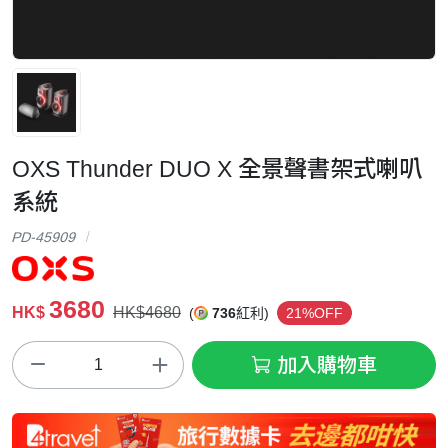
OXS Thunder DUO X 全景聲書架式喇叭
系統
PD-45909
3680
HK$
HK$4680
(
736
紅利)
21%OFF
加入購物車