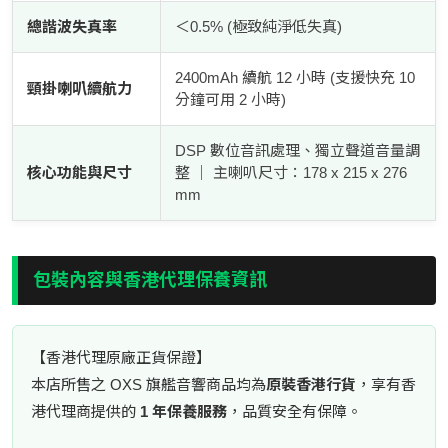
總諧波失真率
＜0.5% (極致純淨低失真)
2400mAh 續航 12 小時 (支援快充 10
頸掛喇叭續航力
分鐘可用 2 小時)
DSP 數位音訊處理、獨立聲道音量調
核心功能與尺寸
整 ｜ 主喇叭尺寸：178 x 215 x 276
mm
包裝內容與香港代理保養資訊
【香港代理原廠正貨保證】
本店所售之 OXS 旗艦音響商品均為
原裝香港行貨
，享有香
港代理商提供的
1 年保養服務
，品質安全有保障。