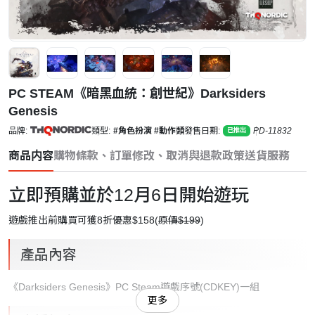
PC STEAM《暗黑血統：創世紀》Darksiders
Genesis
品牌:
類型:
#角色扮演
#動作類
發售日期:
PD-11832
已推出
商品内容
購物條款、訂單修改、取消與退款政策
送貨服務
立即預購並於12月6日開始遊玩
遊戲推出前購買可獲
8折優惠
$158(
原價$199
)
產品內容
《Darksiders Genesis》PC Steam遊戲序號(CDKEY)一組
更多