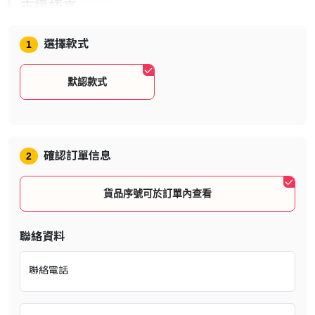
支援語言
介面：英文、簡體中文、日文、韓文
選擇款式
1
語音：英語、日語
默認款式
遊戲介紹
確認訂單信息
2
貨品序號可於訂單內查看
從創世之初，THE COUNCIL 就負責維持所有生命的平衡。執行其命
聯絡資料
令的是 THE HORSEMEN Nephilim（因天使和惡魔的不自然結合而
產生的強大生物），他們向 COUNCIL 宣誓，並獲得了強大的力量。
聯絡電話
然而卻這種力量卻付出了慘痛的代價：Horsemen 受命用其新發現的
力量來消滅他們的其他同類。隨後是伊甸園的血腥戰鬥，Horsemen
遵循 Council 的意志消滅了 Nephilim。