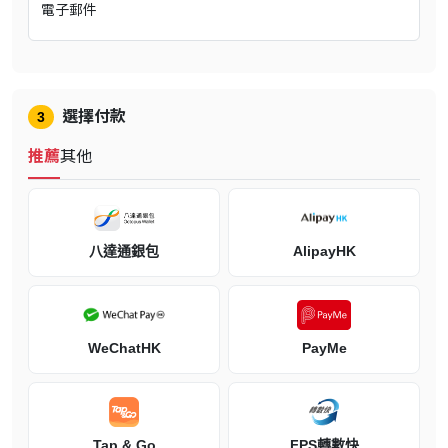
電子郵件
選擇付款
3
推薦
其他
WAR 和 STRIFE 還是從伊甸園事件中受益，並被賦予新的任務 - 神
秘狡詐的惡魔君主 LUCIFER 透過授予力量給穿越地獄的大惡魔來密
謀打破平衡。War 和 Strife 必須追捕這些大惡魔，收集資訊，最後與
威脅要永遠瓦解平衡、破壞整個創世的錯綜複雜惡魔陰謀對抗。
八達通銀包
AlipayHK
WeChatHK
PayMe
《DARKSIDERS: GENESIS》是一款動作/冒險遊戲，槍砲轟鳴、刀
劍揮舞，穿越成群的惡魔、天使，以及通往地獄路上遭遇的一切。
《Genesis》讓玩家首代見證初始遊戲之前的《DARKSIDERS》世
Tap & Go
FPS轉數快