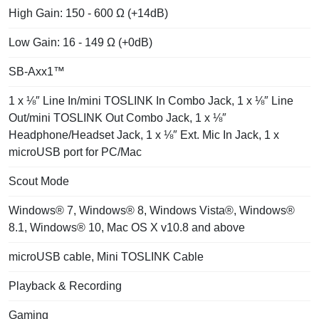
High Gain: 150 - 600 Ω (+14dB)
Low Gain: 16 - 149 Ω (+0dB)
SB-Axx1™
1 x ⅛″ Line In/mini TOSLINK In Combo Jack, 1 x ⅛″ Line
Out/mini TOSLINK Out Combo Jack, 1 x ⅛″
Headphone/Headset Jack, 1 x ⅛″ Ext. Mic In Jack, 1 x
microUSB port for PC/Mac
Scout Mode
Windows® 7, Windows® 8, Windows Vista®, Windows®
8.1, Windows® 10, Mac OS X v10.8 and above
microUSB cable, Mini TOSLINK Cable
Playback & Recording
Gaming