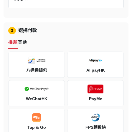
土世界闖蕩出自己的一條路，攜手合作或是彼此對抗，體驗系列前所
未見的冒險。
選擇付款
3
推薦
其他
系統需求
八達通銀包
AlipayHK
作業系統：Windows 7 or later 64-bit
處 理 器：Intel Core i5-2500K 3.3GHz or AMD FX-8320
WeChatHK
PayMe
記 憶 體：8 GB
硬碟空間：50 GB 以上
Tap & Go
FPS轉數快
顯示模式：2GB GPU, NVIDIA GeForce GTX 960 / AMD Radeon R9