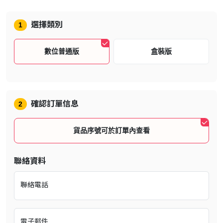
產品內容
選擇類別
1
《異塵餘生76》STEAM 激活序號 *1
數位普通版
盒裝版
遊戲簡介
確認訂單信息
2
貨品序號可於訂單內查看
聯絡資料
聯絡電話
《異塵餘生 76》是以核戰浩劫後廢土世界為背景的角色扮演遊戲
《異塵餘生》系列最新作，首度主打開放世界多人連線玩法。遊玩家
將扮演 76 號庇護所的生還者，在核戰後 20 年的西維吉尼亞狂野廢
電子郵件