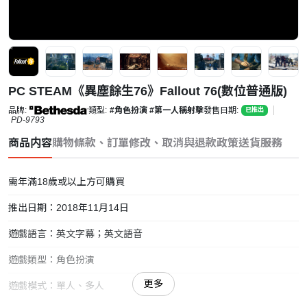
PC STEAM《異塵餘生76》Fallout 76(數位普通版)
品牌:
類型:
#角色扮演
#第一人稱射擊
發售日期:
已推出
PD-9793
商品内容
購物條款、訂單修改、取消與退款政策
送貨服務
需年滿18歲或以上方可購買
推出日期：2018年11月14日
遊戲語言：英文字幕；英文語音
遊戲類型：角色扮演
更多
遊戲模式：單人、多人