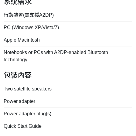
系統需求
行動裝置(需支援A2DP)
PC (Windows XP/Vista/7)
Apple Macintosh
Notebooks or PCs with A2DP-enabled Bluetooth
technology.
包裝內容
Two satellite speakers
Power adapter
Power adapter plug(s)
Quick Start Guide