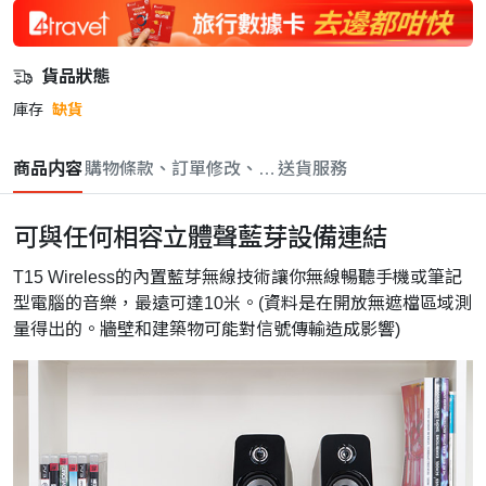
貨品狀態
庫存
缺貨
商品内容
購物條款、訂單修改、取消與退款政策
送貨服務
可與任何相容立體聲藍芽設備連結
T15 Wireless的內置藍芽無線技術讓你無線暢聽手機或筆記
型電腦的音樂，最遠可達10米。(資料是在開放無遮檔區域測
量得出的。牆壁和建築物可能對信號傳輸造成影響)