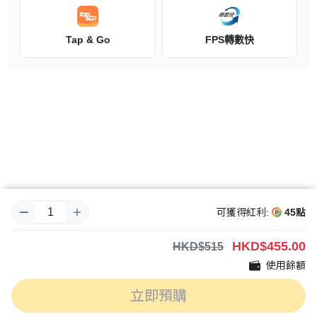
江戶暗黑幻想・至高無上劍鬥動作遊戲
Tap & Go
FPS轉數快
可獲得紅利:
45點
HKD
$455.00
HKD$515
使用餘額
立即預購