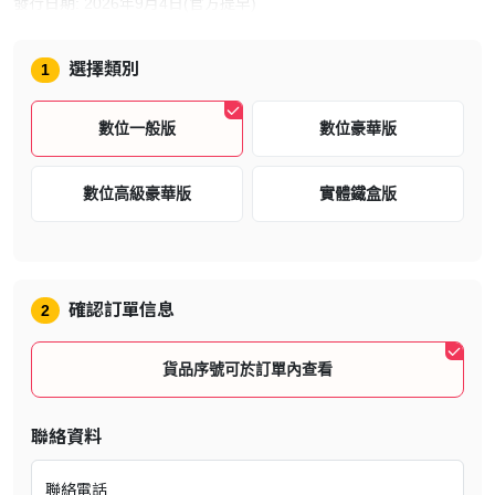
發行日期: 2026年9月4日(官方提早)
遊戲語言：日文、英文、法文、意大利文、德文、西班牙文、俄文、
波蘭文、阿拉伯文、巴西葡萄牙文、拉丁美洲西班牙文、繁體中文、
選擇類別
1
簡體中文、韓文
數位一般版
數位豪華版
類型: 動作
遊戲人數：1 人
數位高級豪華版
實體鐵盒版
一般版預購特典
鬼武者 Way of the Sword
【預約特典】
確認訂單信息
2
可以在遊戲中使用的御守和刀裝組合。
貨品序號可於訂單內查看
(1)御守「白獅犬」
(2)刀裝「封咒」
聯絡資料
※裝備御守可以強化宮本武藏的能力。
※可在「主選單」內的「裝備」更換御守。
聯絡電話