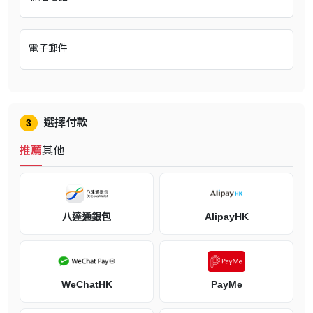
※刀裝僅會改變宮本武藏的外觀，並不具有影響戰鬥的功能。
※可在遊戲內「破魔鏡」中的「變更服裝」更換刀裝。
※「主選單」、「破魔鏡」與「變更服裝」會隨遊戲進度依次開放。
電子郵件
※預約特典日後有可能提供其他獲取途徑。
選擇付款
3
推薦
其他
遊戲介紹
八達通銀包
AlipayHK
CAPCOM ACTION MASTERPIECE
鬼武者 Onimusha
WeChatHK
PayMe