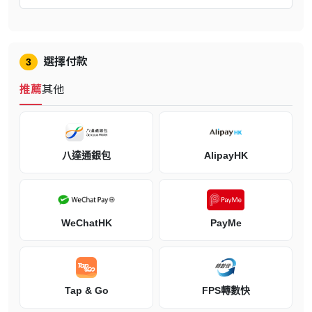
備了嗎？
在過去的幾個月裡，開發團隊傾注了大量心血，今日終於可以正式揭
曉本作的“發燒級”與“極高”配置要求。你可以詳細瞭解在各種解析
度、性能目標或畫質預設下，運行這款重構起源故事所需的硬體規
選擇付款
3
格。此外，我們還將重點介紹本作的PC專屬特性及全域協助工具。
推薦
其他
《007 初露鋒芒》在首發階段即支持無上限幀率，並搭載NVIDIA
DLSS 4.5超解析度與DLSS動態多幀生成技術，確保在呈現卓越畫質
的同時，提供絲滑的性能表現。而旨在打造極致視覺品質的路徑追蹤
與DLSS光線重建技術，將於2026年夏季正式上線。
八達通銀包
AlipayHK
關於此遊戲
在一次英勇行動後，年輕的海軍空勤人員詹姆士・龐德獲邀加入才剛
重啟的「00 代號計畫」。但在一場阻止叛變情報員的任務以悲劇收
WeChatHK
PayMe
場後，他必須與不情願的指導者格林威聯手，揭發幕後陰謀，並化解
一場在國家核心醞釀中的政變。
成為 007 情報員
Tap & Go
FPS轉數快
探索經過重新改編的詹姆士・龐德全新獨立起源故事，揭開這位膽識