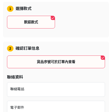
*
具備完整音效支援的語言
選擇款式
1
遊戲介紹
默認款式
007 First Light Reaches 1.5
Million Units Sold in First 24
Hours!
確認訂單信息
2
貨品序號可於訂單內查看
聯絡資料
PC 配置要求更新！
聯絡電話
查看5月27日正式發佈的《007 初露鋒芒》在1440p，4K和4K極高
電子郵件
畫質設置下所需的硬體設定。 您的硬體為這部重構的起源故事做好準