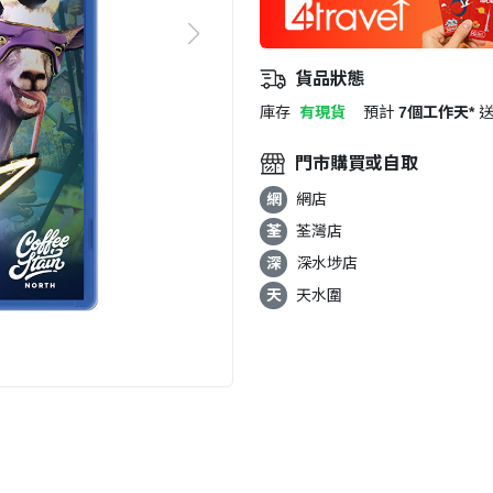
貨品狀態
庫存
有現貨
預計
7個工作天*
門市購買或自取
網
網店
荃
荃灣店
深
深水埗店
天
天水圍