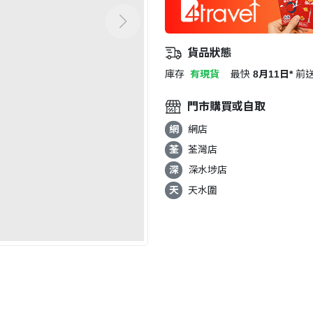
貨品狀態
庫存
有現貨
最快
8月11日*
前
門市購買或自取
網
網店
荃
荃灣店
深
深水埗店
天
天水圍