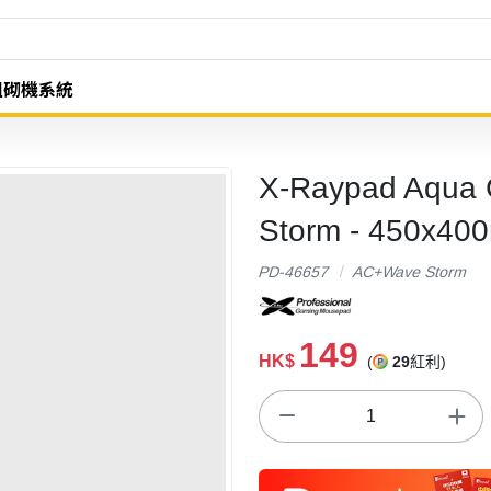
組砌機系統
X-Raypad Aqu
Storm - 450x40
PD-46657
AC+Wave Storm
149
HK$
(
29
紅利)