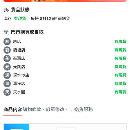
貨品狀態
庫存
有現貨
最快
8月12日*
前送貨
門市購買或自取
網
網店
有現貨
觀
觀塘店
有現貨
荃
荃灣店
有現貨
元
元朗店
有現貨
深
深水埗店
有現貨
灣
灣仔店
有現貨
天
天水圍
有現貨
商品内容
購物條款、訂單修改、取消與退款政策
送貨服務