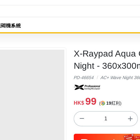
組砌機系統
X-Raypad Aqu
Night - 360x30
PD-46654
AC+ Wave Night 3
99
HK$
(
19
紅利)