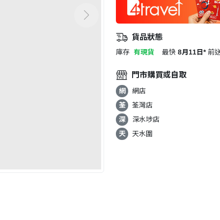
貨品狀態
庫存
有現貨
最快
8月11日*
前
門市購買或自取
網
網店
荃
荃灣店
深
深水埗店
天
天水圍